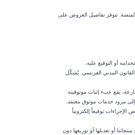
 المنصة. تتوفر تفاصيل العروض على
امه أو التوقيع عليه.
تروني بسيط بمفهوم اللائحة (EU) رقم 910/2014 (eIDAS) والمادة 1367 من القانون المدني الفرنسي. يُشكّل
منازعة، يقع عبء إثبات موثوقيته
وء إلى مزود خدمات موثوق معتمَد.
 الإجراءات توقيعاً إلكترونياً
تجاتنا أو تعديلها أو توزيعها دون