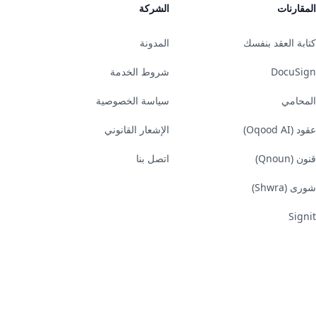
المقارنات
الشركة
كتابة العقد بنفسك
المدونة
DocuSign
شروط الخدمة
المحامي
سياسة الخصوصية
عقود (Oqood AI)
الإشعار القانوني
قنون (Qnoun)
اتصل بنا
شورى (Shwra)
Signit