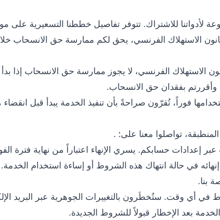
ة لأدواتنا للاشتراك. تتوفر تفاصيل خططنا التسعيرية على موق
فقاً للمادة L221-28 من قانون الاستهلاك الفرنسي، لا يجوز ممارسة حق الانسحاب إذ
وأقررتم بفقدان حق الانسحاب.
امها فوراً، تُقرّون صراحةً بأن تنفيذ الخدمة يبدأ قبل انقضاء
لمنطبقة، تواصلوا معنا على:
.
ر إعدادات حسابكم. يسري الإنهاء اعتباراً من نهاية فترة الفوت
هائه في حالة انتهاك هذه الشروط أو إساءة استخدام الخدمة.
ة بنا.
في أي وقت. ستُخطَرون بالتغييرات الجوهرية عبر البريد الإل
الخدمة بعد الإخطار قبولاً للشروط الجديدة.