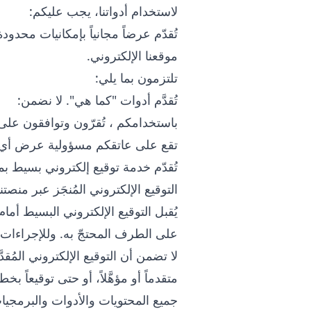
لاستخدام أدواتنا، يجب عليكم:
تُقدّم
عرضاً مجانياً بإمكانيات محدو
موقعنا الإلكتروني.
تلتزمون بما يلي:
تُقدَّم أدوات
"كما هي". لا نضمن:
باستخدامكم
، تُقرّون وتوافقون على
تقع على عاتقكم مسؤولية عرض أي م
تُقدّم
التوقيع الإلكتروني المُنجَز عبر منصتنا 
يُقبل التوقيع الإلكتروني البسيط أما
على الطرف المحتجّ به. وللإجراءات الت
لا تضمن
أن التوقيع الإلكتروني المُق
متقدماً أو مؤهَّلاً، أو حتى توقيعاً بخطي
جميع المحتويات والأدوات والبرمجيات 