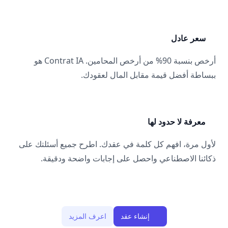
سعر عادل
أرخص بنسبة 90% من أرخص المحامين. Contrat IA هو
ببساطة أفضل قيمة مقابل المال لعقودك.
معرفة لا حدود لها
لأول مرة، افهم كل كلمة في عقدك. اطرح جميع أسئلتك على
ذكائنا الاصطناعي واحصل على إجابات واضحة ودقيقة.
إنشاء عقد
اعرف المزيد