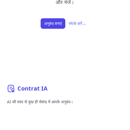
और भेजें।
अनुबंध बनाएं
संपर्क करें
→
Contrat
IA
AI की मदद से कुछ ही सेकंड में आपके अनुबंध।
YouTube
Linkedin
Bluesky
GitHub