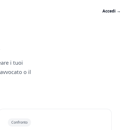
Accedi
→
i
are i tuoi
avvocato o il
Confronto