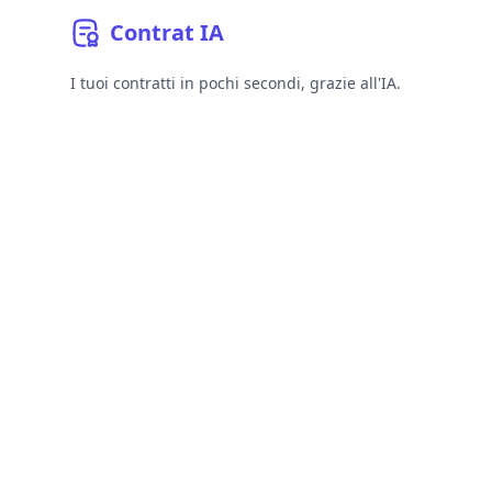
Contrat
IA
I tuoi contratti in pochi secondi, grazie all'IA.
YouTube
Linkedin
Bluesky
GitHub