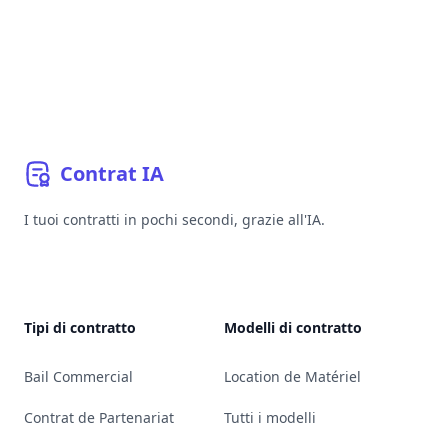
Contrat
IA
I tuoi contratti in pochi secondi, grazie all'IA.
YouTube
Linkedin
Bluesky
GitHub
Tipi di contratto
Modelli di contratto
Bail Commercial
Location de Matériel
Contrat de Partenariat
Tutti i modelli