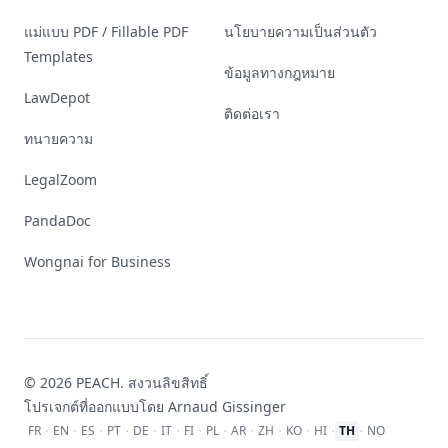
แม่แบบ PDF / Fillable PDF
นโยบายความเป็นส่วนตัว
Templates
ข้อมูลทางกฎหมาย
LawDepot
ติดต่อเรา
ทนายความ
LegalZoom
PandaDoc
Wongnai for Business
© 2026 PEACH. สงวนลิขสิทธิ์
โปรเจกต์ที่ออกแบบโดย
Arnaud Gissinger
·
·
·
·
·
·
·
·
·
·
·
·
·
FR
EN
ES
PT
DE
IT
FI
PL
AR
ZH
KO
HI
TH
NO