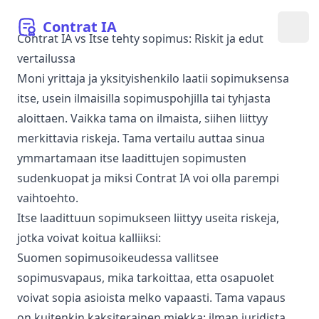
Contrat
IA
Avaa
Contrat IA vs Itse tehty sopimus: Riskit ja edut
vertailussa
Moni yrittaja ja yksityishenkilo laatii sopimuksensa
itse, usein ilmaisilla sopimuspohjilla tai tyhjasta
aloittaen. Vaikka tama on ilmaista, siihen liittyy
merkittavia riskeja. Tama vertailu auttaa sinua
ymmartamaan itse laadittujen sopimusten
sudenkuopat ja miksi Contrat IA voi olla parempi
vaihtoehto.
Itse laadittuun sopimukseen liittyy useita riskeja,
jotka voivat koitua kalliiksi:
Suomen sopimusoikeudessa vallitsee
sopimusvapaus, mika tarkoittaa, etta osapuolet
voivat sopia asioista melko vapaasti. Tama vapaus
on kuitenkin kaksiterainen miekka: ilman juridista