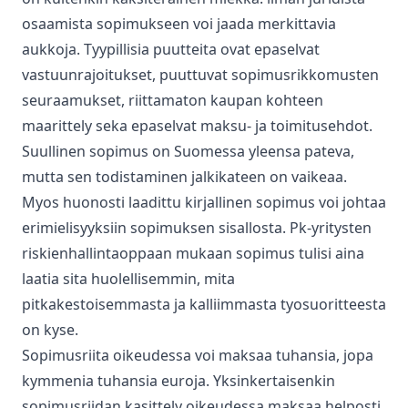
osaamista sopimukseen voi jaada merkittavia
aukkoja. Tyypillisia puutteita ovat epaselvat
vastuunrajoitukset, puuttuvat sopimusrikkomusten
seuraamukset, riittamaton kaupan kohteen
maarittely seka epaselvat maksu- ja toimitusehdot.
Suullinen sopimus on Suomessa yleensa pateva,
mutta sen todistaminen jalkikateen on vaikeaa.
Myos huonosti laadittu kirjallinen sopimus voi johtaa
erimielisyyksiin sopimuksen sisallosta. Pk-yritysten
riskienhallintaoppaan mukaan sopimus tulisi aina
laatia sita huolellisemmin, mita
pitkakestoisemmasta ja kalliimmasta tyosuoritteesta
on kyse.
Sopimusriita oikeudessa voi maksaa tuhansia, jopa
kymmenia tuhansia euroja. Yksinkertaisenkin
sopimusriidan kasittely oikeudessa maksaa helposti