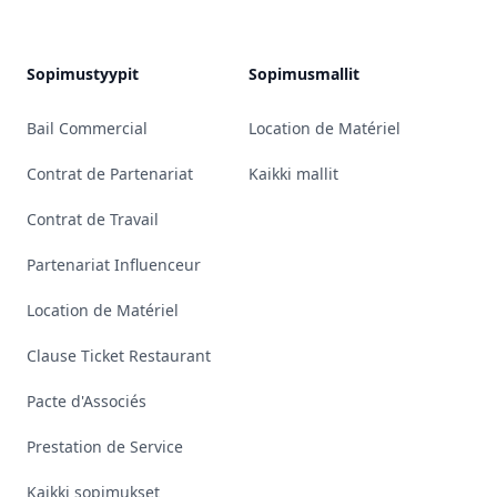
YouTube
Linkedin
Bluesky
GitHub
Sopimustyypit
Sopimusmallit
Bail Commercial
Location de Matériel
Contrat de Partenariat
Kaikki mallit
Contrat de Travail
Partenariat Influenceur
Location de Matériel
Clause Ticket Restaurant
Pacte d'Associés
Prestation de Service
Kaikki sopimukset