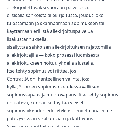
allekirjoitettavaksi suoraan palvelusta.
ei sisalla sahkoista allekirjoitusta. Joudut joko
tulostamaan ja skannaamaan sopimuksen tai
kayttamaan erillistä allekirjoituspalvelua
lisakustannuksella.
sisallyttaa sahkoisen allekirjoituksen rajattomilla
allekirjoittajilla — koko prosessi luomisesta
allekirjoitukseen hoituu yhdella alustalla.
Itse tehty sopimus voi riittaa, jos:
Contrat IA on ihanteellinen valinta, jos:
Kylla, Suomen sopimusoikeudessa vallitsee
sopimusvapaus ja muotovapaus. Itse tehty sopimus
on pateva, kunhan se tayttaa yleiset
sopimusoikeuden edellytykset. Ongelmana ei ole
patevyys vaan sisallon laatu ja kattavuus.
Yleisimpia puutteita ovat: puuttuvat