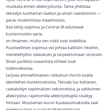
muokata ennen allekirjoitusta. Tama yhdistaa
tekoalyn tuottaman laadun ja oman raataloinnin —
paras molemmista maailmoista.
Itse tehty sopimus ja Contrat IA edustavat
kustannusten aaria.
on ilmainen, mutta sen riskit ovat todellisia.
Puutteellinen sopimus voi johtaa kalliisiin riitoihin,
menetettyihin oikeuksiin ja tarpeettomaan stressiin.
Ilman juridista osaamista virheet ovat
todennäkoisia.
tarjoaa ammattimaisen ratkaisun murto-osalla
lakimiehen kustannuksista. Tekoaly luo kattavan,
raataloidyn sopimuksen sekunneissa, ja sahkoinen
allekirjoitus rajattomilla allekirjoittajilla sisaltyy
hintaan. Muutaman euron kuukausimaksulla saat
mielenrauhan ja suojaat liiketoimintaasi