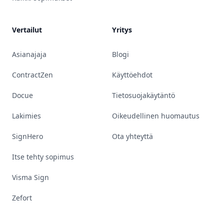
Vertailut
Yritys
Asianajaja
Blogi
ContractZen
Käyttöehdot
Docue
Tietosuojakäytäntö
Lakimies
Oikeudellinen huomautus
SignHero
Ota yhteyttä
Itse tehty sopimus
Visma Sign
Zefort