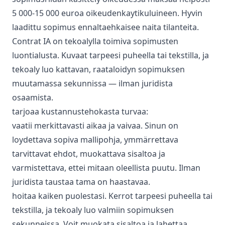
5 000-15 000 euroa oikeudenkaytikuluineen. Hyvin
laadittu sopimus ennaltaehkaisee naita tilanteita.
Contrat IA on tekoalylla toimiva sopimusten
luontialusta. Kuvaat tarpeesi puheella tai tekstilla, ja
tekoaly luo kattavan, raataloidyn sopimuksen
muutamassa sekunnissa — ilman juridista
osaamista.
tarjoaa kustannustehokasta turvaa:
vaatii merkittavasti aikaa ja vaivaa. Sinun on
loydettava sopiva mallipohja, ymmärrettava
tarvittavat ehdot, muokattava sisaltoa ja
varmistettava, ettei mitaan oleellista puutu. Ilman
juridista taustaa tama on haastavaa.
hoitaa kaiken puolestasi. Kerrot tarpeesi puheella tai
tekstilla, ja tekoaly luo valmiin sopimuksen
sekunneissa. Voit muokata sisaltoa ja lahettaa