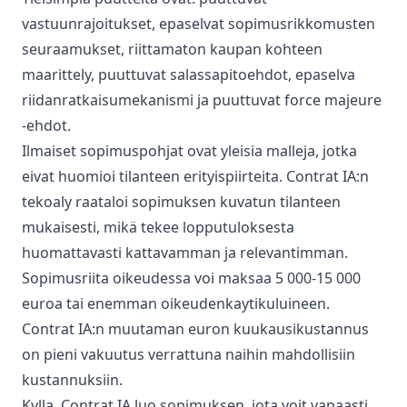
vastuunrajoitukset, epaselvat sopimusrikkomusten
seuraamukset, riittamaton kaupan kohteen
maarittely, puuttuvat salassapitoehdot, epaselva
riidanratkaisumekanismi ja puuttuvat force majeure
-ehdot.
Ilmaiset sopimuspohjat ovat yleisia malleja, jotka
eivat huomioi tilanteen erityispiirteita. Contrat IA:n
tekoaly raataloi sopimuksen kuvatun tilanteen
mukaisesti, mikä tekee lopputuloksesta
huomattavasti kattavamman ja relevantimman.
Sopimusriita oikeudessa voi maksaa 5 000-15 000
euroa tai enemman oikeudenkaytikuluineen.
Contrat IA:n muutaman euron kuukausikustannus
on pieni vakuutus verrattuna naihin mahdollisiin
kustannuksiin.
Kylla. Contrat IA luo sopimuksen, jota voit vapaasti