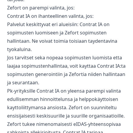
Zefort on parempi valinta, jos:
Contrat IA on ihanteellinen valinta, jos:
Palvelut keskittyvat eri alueisiin: Contrat IA on
sopimusten luomiseen ja Zefort sopimusten
hallintaan. Ne voivat toimia toisiaan taydentavina
tyokaluina.
Jos tarvitset seka nopeaa sopimusten luomista etta
laajaa sopimustenhallintaa, voit kayttaa Contrat IA:ta
sopimusten generointiin ja Zefortia niiden hallintaan
ja seurantaan.
Pk-yrityksille Contrat IA on yleensa parempi valinta
edullisemman hinnoittelunsa ja helppokäyttoisen
kayttoliittymansa ansiosta. Zefort on suunniteltu
ensisijaisesti keskisuurille ja suurille organisaatioille.
Zefort tukee nimenomaisesti eIDAS-yhteensopivaa
sahkoista allekirjoitusta. Contrat IA tarjoaa