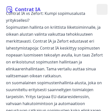
Contrat
IA
Avaa
Contrat IA vs Zefort: Kumpi sopimusalusta
yrityksellesi?
Sopimusten hallinta on kriittista liiketoiminnalle, ja
oikean alustan valinta vaikuttaa tehokkuuteen
merkittavasti. Contrat IA ja Zefort edustavat eri
lahestymistapoja: Contrat IA keskittyy sopimusten
nopeaan luomiseen tekoalyn avulla, kun taas Zefort
on erikoistunut sopimusten hallintaan ja
elinkaarenhallintaan. Tama vertailu auttaa sinua
valitsemaan oikean ratkaisun.
on suomalainen sopimustenhallinta-alusta, joka on
suunniteltu erityisesti saanneltyjen toimialojen
tarpeisiin. Yritys tarjoaa EU-dataresidenssiin,
vahvaan hakutoimintoon ja automaatioon
perustuvan ratkaisun sopimusten koko elinkaaren