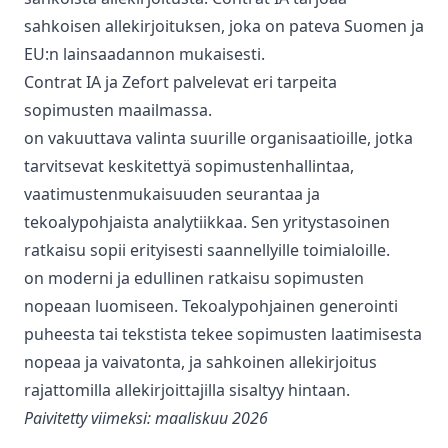
sahkoisen allekirjoituksen, joka on pateva Suomen ja
EU:n lainsaadannon mukaisesti.
Contrat IA ja Zefort palvelevat eri tarpeita
sopimusten maailmassa.
on vakuuttava valinta suurille organisaatioille, jotka
tarvitsevat keskitettyä sopimustenhallintaa,
vaatimustenmukaisuuden seurantaa ja
tekoalypohjaista analytiikkaa. Sen yritystasoinen
ratkaisu sopii erityisesti saannellyille toimialoille.
on moderni ja edullinen ratkaisu sopimusten
nopeaan luomiseen. Tekoalypohjainen generointi
puheesta tai tekstista tekee sopimusten laatimisesta
nopeaa ja vaivatonta, ja sahkoinen allekirjoitus
rajattomilla allekirjoittajilla sisaltyy hintaan.
Paivitetty viimeksi: maaliskuu 2026