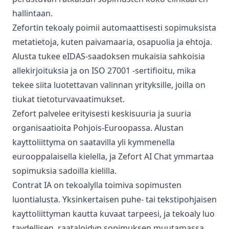
hallintaan.
Zefortin tekoaly poimii automaattisesti sopimuksista
metatietoja, kuten paivamaaria, osapuolia ja ehtoja.
Alusta tukee eIDAS-saadoksen mukaisia sahkoisia
allekirjoituksia ja on ISO 27001 -sertifioitu, mika
tekee siita luotettavan valinnan yrityksille, joilla on
tiukat tietoturvavaatimukset.
Zefort palvelee erityisesti keskisuuria ja suuria
organisaatioita Pohjois-Euroopassa. Alustan
kayttoliittyma on saatavilla yli kymmenella
eurooppalaisella kielella, ja Zefort AI Chat ymmartaa
sopimuksia sadoilla kielilla.
Contrat IA on tekoalylla toimiva sopimusten
luontialusta. Yksinkertaisen puhe- tai tekstipohjaisen
kayttoliittyman kautta kuvaat tarpeesi, ja tekoaly luo
taydellisen, raataloidyn sopimuksen muutamassa