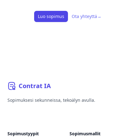
Luo sopimus
Ota yhteyttä
→
Contrat
IA
Sopimuksesi sekunneissa, tekoälyn avulla.
YouTube
Linkedin
Bluesky
GitHub
Sopimustyypit
Sopimusmallit