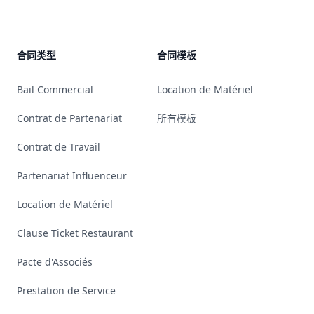
YouTube
Linkedin
Bluesky
GitHub
合同类型
合同模板
Bail Commercial
Location de Matériel
Contrat de Partenariat
所有模板
Contrat de Travail
Partenariat Influenceur
Location de Matériel
Clause Ticket Restaurant
Pacte d'Associés
Prestation de Service