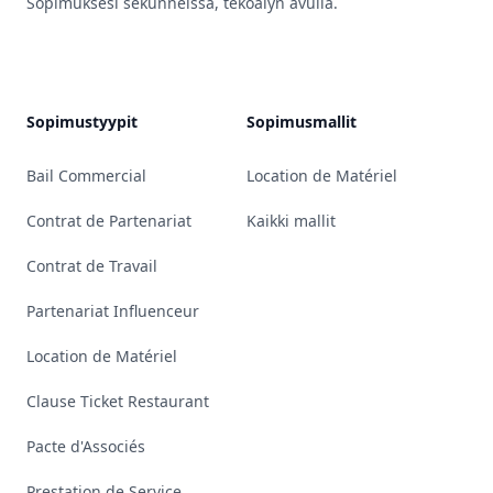
Sopimuksesi sekunneissa, tekoälyn avulla.
YouTube
Linkedin
Bluesky
GitHub
Sopimustyypit
Sopimusmallit
Bail Commercial
Location de Matériel
Contrat de Partenariat
Kaikki mallit
Contrat de Travail
Partenariat Influenceur
Location de Matériel
Clause Ticket Restaurant
Pacte d'Associés
Prestation de Service