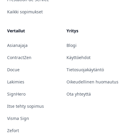
Kaikki sopimukset
Vertailut
Yritys
Asianajaja
Blogi
ContractZen
Käyttöehdot
Docue
Tietosuojakäytäntö
Lakimies
Oikeudellinen huomautus
SignHero
Ota yhteyttä
Itse tehty sopimus
Visma Sign
Zefort